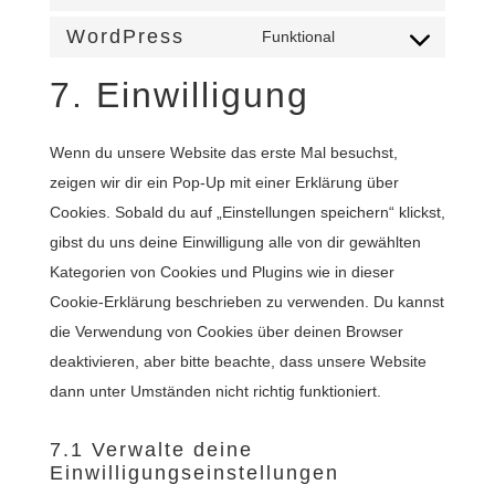
service
maps
to
complianz
WordPress
Funktional
Consent
service
to
7. Einwilligung
google-
service
recaptcha
wordpress
Wenn du unsere Website das erste Mal besuchst,
zeigen wir dir ein Pop-Up mit einer Erklärung über
Cookies. Sobald du auf „Einstellungen speichern“ klickst,
gibst du uns deine Einwilligung alle von dir gewählten
Kategorien von Cookies und Plugins wie in dieser
Cookie-Erklärung beschrieben zu verwenden. Du kannst
die Verwendung von Cookies über deinen Browser
deaktivieren, aber bitte beachte, dass unsere Website
dann unter Umständen nicht richtig funktioniert.
7.1 Verwalte deine
Einwilligungseinstellungen