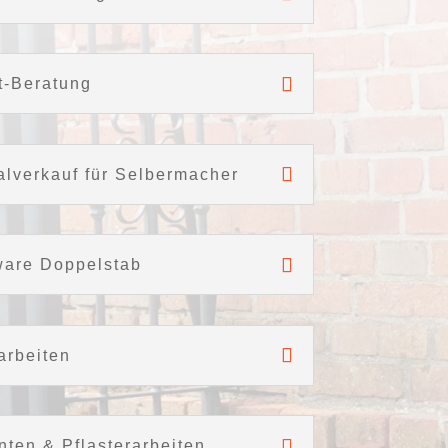
t-Beratung
alverkauf für Selbermacher
ware Doppelstab
arbeiten
ten & Pflasterarbeiten