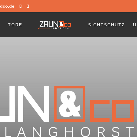
dco.de
E
TORE
SICHTSCHUTZ
Ü