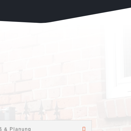
.
ß & Planung