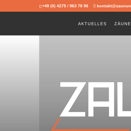
+49 (0) 4275 / 963 78 96
kontakt@zaunun
AKTUELLES
ZÄUN